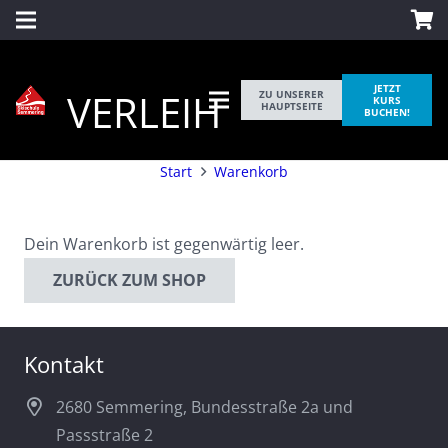
JETZT
VERLEIH
ZU UNSERER
KURS
HAUPTSEITE
BUCHEN!
Warenkorb
Start
Warenkorb
Dein Warenkorb ist gegenwärtig leer.
ZURÜCK ZUM SHOP
Kontakt
2680 Semmering, Bundesstraße 2a und
Passstraße 2