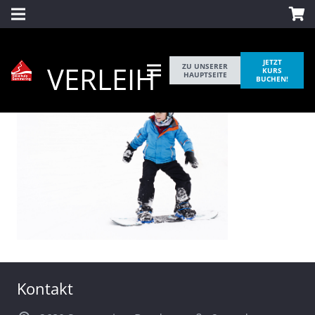
JETZT
VERLEIH
ZU UNSERER
KURS
HAUPTSEITE
BUCHEN!
Kontakt