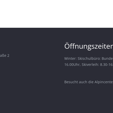
Öffnungszeiten
raße 2
Winter: Skischulbüro: Bunde
16.00Uhr, Skiverleih: 8.30-1
Besucht auch die Alpincenter