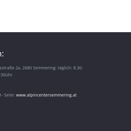
:
sstraße 2a, 2680 Semmering: täglich: 8.30-
6:30Uhr
- Seite:
www.alpincentersemmering.at