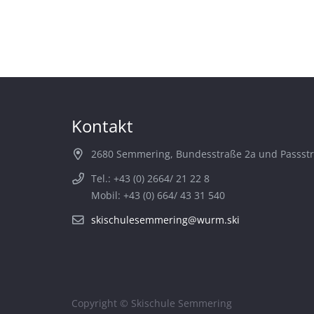
Kontakt
2680 Semmering, Bundesstraße 2a und Passst
Tel.: +43 (0) 2664/ 21 22 8
Mobil: +43 (0) 664/ 43 31 540
skischulesemmering@wurm.ski
Copyright © Skischule Semmering