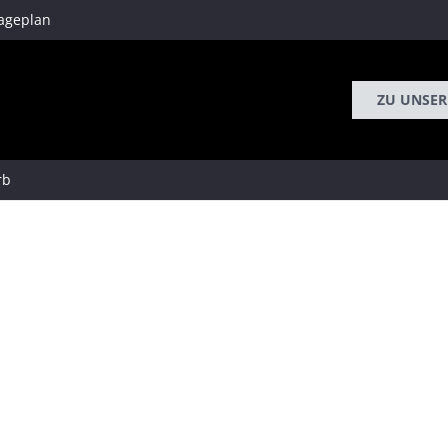
ageplan
ZU UNSER
rb