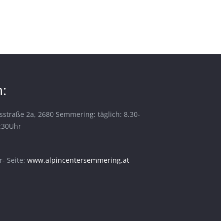
:
sstraße 2a, 2680 Semmering: täglich: 8.30-
6:30Uhr
- Seite:
www.alpincentersemmering.at