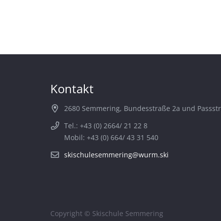
Kontakt
2680 Semmering, Bundesstraße 2a und Passst
Tel.: +43 (0) 2664/ 21 22 8
Mobil: +43 (0) 664/ 43 31 540
skischulesemmering@wurm.ski
Copyright © Skischule Semmering