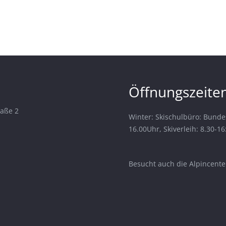
Öffnungszeiten
raße 2
Winter: Skischulbüro: Bunde
16.00Uhr, Skiverleih: 8.30-1
Besucht auch die Alpincenter