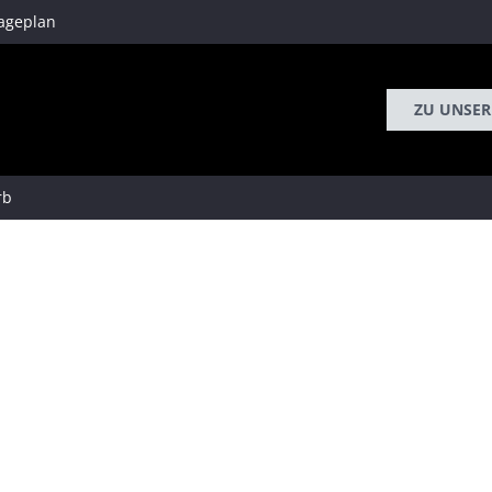
ageplan
ZU UNSER
rb