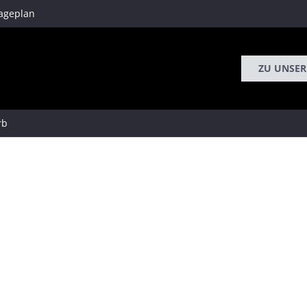
ageplan
ZU UNSER
rb