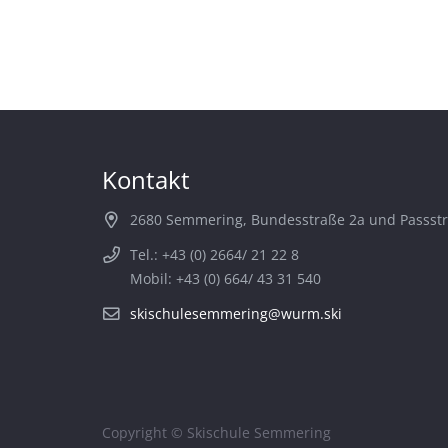
Kontakt
2680 Semmering, Bundesstraße 2a und Passst
Tel.: +43 (0) 2664/ 21 22 8
Mobil: +43 (0) 664/ 43 31 540
skischulesemmering@wurm.ski
Copyright © Skischule Semmering