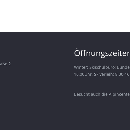
Öffnungszeiten
raße 2
Winter: Skischulbüro: Bunde
16.00Uhr, Skiverleih: 8.30-1
Besucht auch die Alpincenter