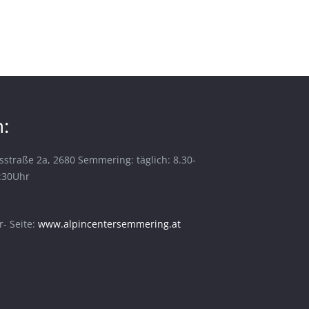
:
sstraße 2a, 2680 Semmering: täglich: 8.30-
6:30Uhr
- Seite:
www.alpincentersemmering.at